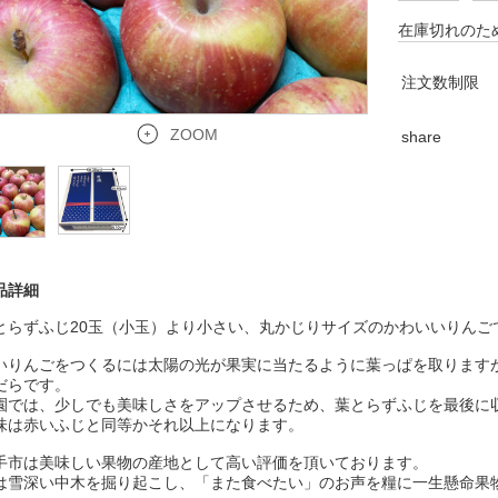
在庫切れのた
注文数制限
ZOOM
share
品詳細
とらずふじ20玉（小玉）より小さい、丸かじりサイズのかわいいりんご
いりんごをつくるには太陽の光が果実に当たるように葉っぱを取ります
だらです。
園では、少しでも美味しさをアップさせるため、葉とらずふじを最後に
味は赤いふじと同等かそれ以上になります。
手市は美味しい果物の産地として高い評価を頂いております。
は雪深い中木を掘り起こし、「また食べたい」のお声を糧に一生懸命果