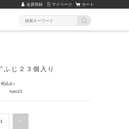
会員登録
マイページ
カート
ずふじ２３個入り
（税込み）
hato23
+