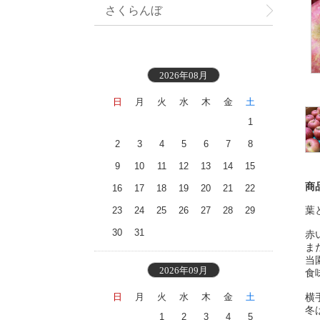
さくらんぼ
2026年08月
日
月
火
水
木
金
土
1
2
3
4
5
6
7
8
9
10
11
12
13
14
15
商
16
17
18
19
20
21
22
葉
23
24
25
26
27
28
29
30
31
赤
ま
当
2026年09月
食
日
月
火
水
木
金
土
横
冬
1
2
3
4
5