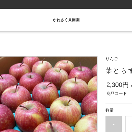
かねさく果樹園
りんご
葉とら
2,300円
商品コード
数量
-