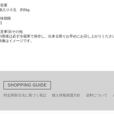
内容量
3個入り小玉 約5kg
賞味期限
日
注意事項/その他
到着後は必ず冷蔵庫で保存し、出来る限りお早めにお召し上がりくださ
画像はイメージです。
SHOPPING GUIDE
特定商取引法に基づく表記
個人情報保護方針
送料について