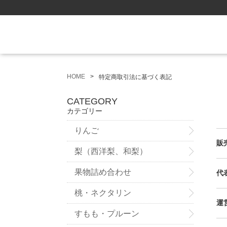
HOME
特定商取引法に基づく表記
CATEGORY
カテゴリー
りんご
販
梨（西洋梨、和梨）
果物詰め合わせ
代
桃・ネクタリン
運
すもも・プルーン