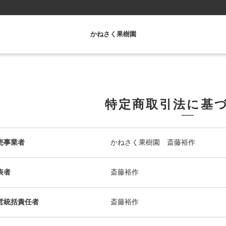
かねさく果樹園
特定商取引法に基
売事業者
かねさく果樹園 斎藤裕作
表者
斎藤裕作
営統括責任者
斎藤裕作