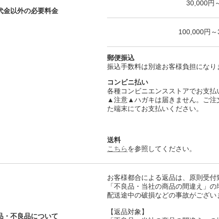
30,000円
代金以外の必要料金
100,000円～
郵便振込
振込手数料は別途お客様負担になり
コンビニ払い
各種コンビニエンスストアでお支払
▲注意▲ハガキは届きません。ご注
た端末にてお支払いください。
送料
こちら
を参照してください。
お客様都合による返品は、原則受付
「不良品・当社の商品の間違え」の
配送途中の破損などの事故がござい
【返品対象】
品・不良品について