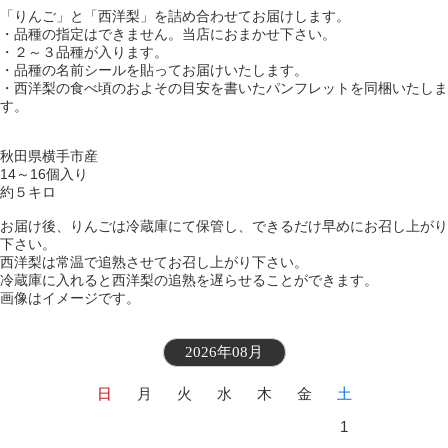
「りんご」と「西洋梨」を詰め合わせてお届けします。
・品種の指定はできません。当店におまかせ下さい。
・２～３品種が入ります。
・品種の名前シールを貼ってお届けいたします。
・西洋梨の食べ頃のおよその目安を書いたパンフレットを同梱いたしま
す。
秋田県横手市産
14～16個入り
約５キロ
お届け後、りんごは冷蔵庫にて保管し、できるだけ早めにお召し上がり
下さい。
西洋梨は常温で追熟させてお召し上がり下さい。
冷蔵庫に入れると西洋梨の追熟を遅らせることができます。
画像はイメージです。
2026年08月
日
月
火
水
木
金
土
1